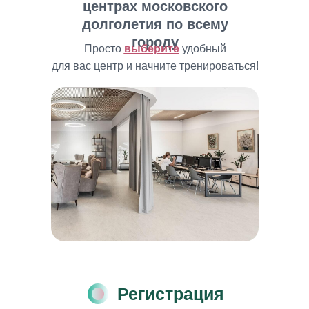
центрах московского
долголетия по всему
Здоровье
ТиНАО
городу
Просто
выберите
удобный
для вас центр и начните тренироваться!
Здоровье
ЦАО
Здоровье
ЮАО
Здоровье
ЮВАО
Здоровье
ЮЗАО
Регистрация