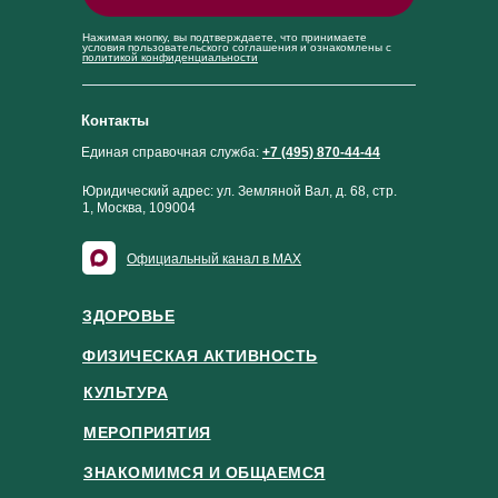
Даниловский
город Москва,
Нажимая кнопку, вы подтверждаете, что принимаете
Канал центра в MAX
проспект
условия пользовательского соглашения и ознакомлены с
политикой конфиденциальности
Андропова, д. 10
Контакты
Единая справочная служба:
+7 (495) 870-44-44
Юридический адрес: ул. Земляной Вал, д. 68, стр.
1, Москва, 109004
Официальный канал в MAX
ЗДОРОВЬЕ
ФИЗИЧЕСКАЯ АКТИВНОСТЬ
КУЛЬТУРА
МЕРОПРИЯТИЯ
ЗНАКОМИМСЯ И ОБЩАЕМСЯ