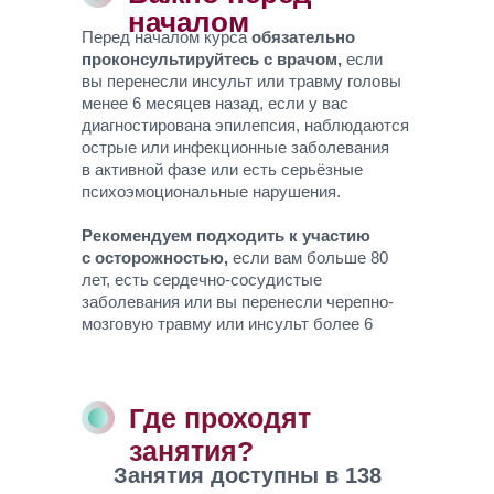
Здоровье
ВАО
началом
Перед началом курса
обязательно
проконсультируйтесь с врачом,
если
вы перенесли инсульт или травму головы
Здоровье
ЗАО
менее 6 месяцев назад, если у вас
диагностирована эпилепсия, наблюдаются
острые или инфекционные заболевания
в активной фазе или есть серьёзные
Здоровье
ЗелАО
психоэмоциональные нарушения.
Рекомендуем подходить к участию
с осторожностью,
если вам больше 80
Здоровье
лет, есть сердечно-сосудистые
САО
заболевания или вы перенесли черепно-
мозговую травму или инсульт более 6
месяцев назад.
Здоровье
СВАО
Где проходят
занятия?
Здоровье
СЗАО
Занятия доступны в 138