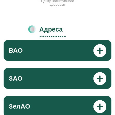
Центр когнитивного
здоровья
Адреса
списком
ЦМД
Адрес
Богородское
город Москва, ул.
Канал центра в MAX
Бойцовая, д. 10,
корп. 5
ЦМД
Адрес
Вешняки
город Москва, ул.