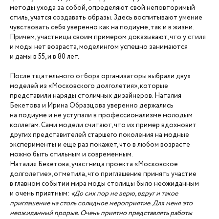
методы ухода за собой, определяют свой неповторимый
стиль, учатся создавать образы. Здесь воспитывают умение
чувствовать себя уверенно как на подиуме, так и в жизни.
Причем, участницы своим примером доказывают, что у стиля
и моды нет возраста, моделингом успешно занимаются
и дамы в 55, и в 80 лет.
После тщательного отбора организаторы выбрали двух
моделей из «Московского долголетия», которые
представили наряды столичных дизайнеров. Наталия
Бекетова и Ирина Образцова уверенно держались
на подиуме и не уступали в профессионализме молодым
коллегам. Сами модели считают, что их пример вдохновит
других представителей старшего поколения на модные
эксперименты и еще раз покажет, что в любом возрасте
можно быть стильным и современным.
Наталия Бекетова, участница проекта «Московское
долголетие», отметила, что приглашение принять участие
в главном событии мира моды столицы было неожиданным
и очень приятным:
«До сих пор не верю, вдруг и такое
приглашение на столь солидное мероприятие. Для меня это
неожиданный прорыв. Очень приятно представлять работы