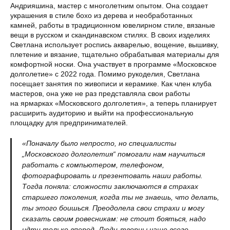
Андрияшина, мастер с многолетним опытом. Она создает
украшения в стиле бохо из дерева и необработанных
камней, работы в традиционном ювелирном стиле, вязаные
вещи в русском и скандинавском стилях. В своих изделиях
Светлана использует роспись акварелью, вощение, вышивку,
плетение и вязание, тщательно обрабатывая материалы для
комфортной носки. Она участвует в программе «Московское
долголетие» с 2022 года. Помимо рукоделия, Светлана
посещает занятия по живописи и керамике. Как член клуба
мастеров, она уже не раз представляла свои работы
на ярмарках «Московского долголетия», а теперь планирует
расширить аудиторию и выйти на профессиональную
площадку для предпринимателей.
«Поначалу было непросто, но специалисты
„Московского долголетия“ помогали нам научиться
работать с компьютером, телефоном,
фотографировать и презентовать наши работы.
Тогда поняла: сложности заключаются в страхах
старшего поколения, когда ты не знаешь, что делать,
ты этого боишься. Преодолела свои страхи и могу
сказать своим ровесникам: не стоит бояться, надо
идти только вперед. Люди-творцы чаще всего