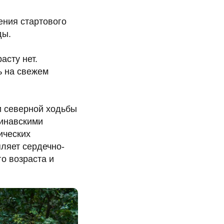
ения стартового
ды.
асту нет.
ь на свежем
и северной ходьбы
динавскими
ических
пляет сердечно-
о возраста и