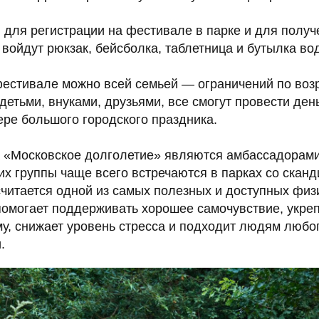
 для регистрации на фестивале в парке и для получ
 войдут рюкзак, бейсболка, таблетница и бутылка во
естивале можно всей семьей — ограничений по возр
детьми, внуками, друзьями, все смогут провести ден
ере большого городского праздника.
а «Московское долголетие» являются амбассадорам
их группы чаще всего встречаются в парках со скан
считается одной из самых полезных и доступных физ
помогает поддерживать хорошее самочувствие, укре
у, снижает уровень стресса и подходит людям любог
.