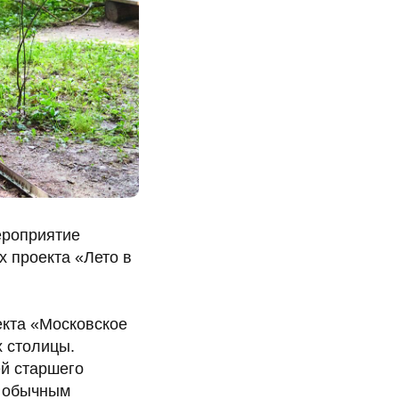
ероприятие
х проекта «Лето в
екта «Московское
х столицы.
ей старшего
: обычным