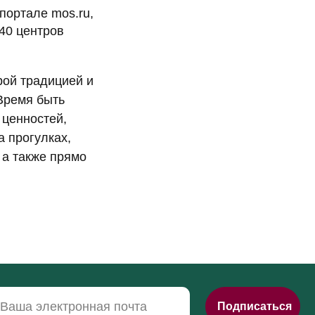
портале mos.ru,
140 центров
рой традицией и
Время быть
Подписаться
 ценностей,
тверждаете, что принимаете условия пользовательского
а прогулках,
ены с
политикой конфиденциальности
 а также прямо
ОМОГАЕМ РЕШАТЬ ВОПРОСЫ
НАС
Официальный канал в MAX
Политика конфиденциальности