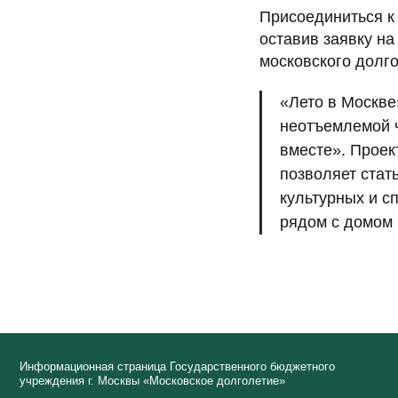
Присоединиться к
оставив заявку на
московского долго
«Лето в Москве
Информационная страница Государственного бюджетного
неотъемлемой ч
учреждения г. Москвы «Московское долголетие»
вместе». Проек
Департамента труда и социальной защиты населения
города Москвы
позволяет стать
культурных и с
рядом с домом 
ЗДОРОВЬ
Контакты
Единая справочная служба:
+7 (495) 870-44-44
ФИЗИЧЕС
АКТИВНОС
Юридический адрес: ул. Земляной Вал, д. 68, стр. 1,
Москва, 109004
Все права защищены.