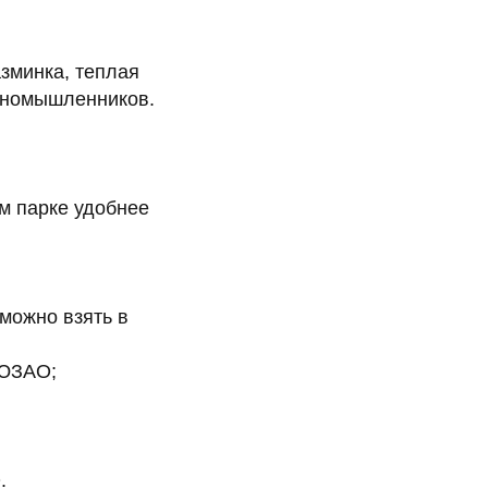
зминка, теплая
иномышленников.
м парке удобнее
можно взять в
 ЮЗАО;
.