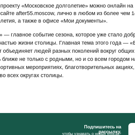
 проекту «Московское долголетие» можно онлайн на 
 сайте after55.moscow, лично в любом из более чем 
летия, а также в офисе «Мои документы».
» — главное событие сезона, которое уже стало доб
Подпишитесь на
астью жизни столицы. Главная тема этого года — «
рассылку,
чтобы узнавать о новых курсах,
т объединяет людей разных поколений вокруг общих
программах и мероприятиях
Нажимая кнопку, вы под
 ближе не только с родными, но и со всем городом н
соглашения и ознакомл
портивных мероприятиях, благотворительных акциях,
во всех округах столицы.
Е
КУЛЬТУРА
П
КАЯ
МЕРОПРИЯТИЯ
О 
ТЬ
ЗНАКОМИМСЯ И ОБЩАЕМСЯ
Противодействие коррупции