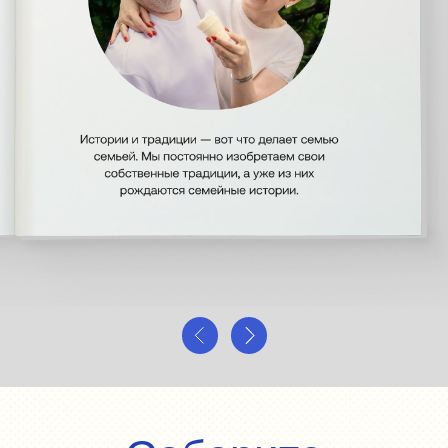
Соберите
фотокнигу
о вашей семье
в Периодике